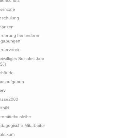
tenschutz
terncafè
nschulung
nanzen
rderung besonderer
egabungen
rderverein
eiwilliges Soziales Jahr
SJ)
ebäude
ausaufgaben
erv
lasse2000
itbild
rnmittelausleihe
dagogische Mitarbeiter
aktikum