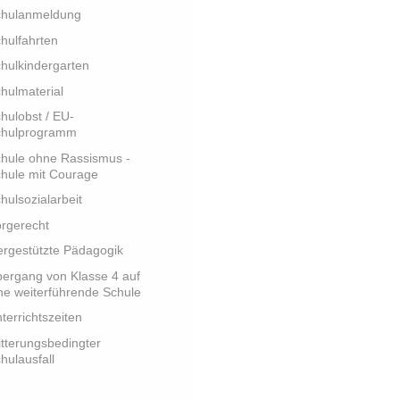
chulanmeldung
hulfahrten
hulkindergarten
hulmaterial
hulobst / EU-
chulprogramm
hule ohne Rassismus -
hule mit Courage
hulsozialarbeit
rgerecht
ergestützte Pädagogik
ergang von Klasse 4 auf
ne weiterführende Schule
terrichtszeiten
tterungsbedingter
hulausfall