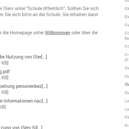
Da
 IServ unter "Schule öffentlich". Sollten Sie sich
El
 Sie sich bitte an die Schule. Sie erhalten dann
Ei
Fi
er die Homepage unter
Willkommen
oder über die
Fö
B
Fö
Fr
ie Nutzung von ISer[...]
(F
 KB]
G
g.pdf
H
 KB]
IS
beitung personenbez[...]
 KB]
K
 Informationen nac[...]
Le
KB]
Le
Pä
Pr
zung von IServ fü[...]