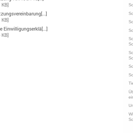
 KB]
S
tzungsvereinbarung[...]
Sc
 KB]
Sc
Einwilligungserklä[...]
Sc
 KB]
Sc
S
Sc
Sc
Sc
So
Ti
Üb
ei
Un
Wi
Sc