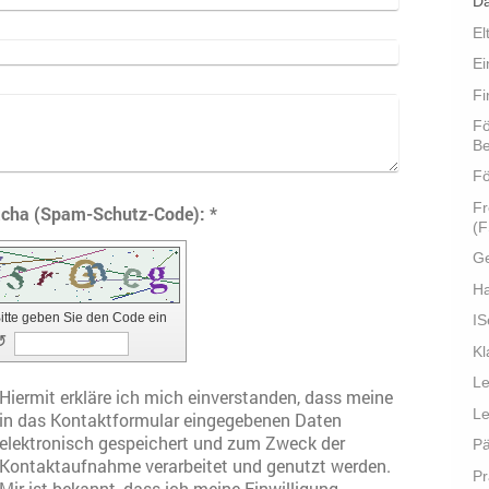
Da
El
Ei
Fi
Fö
B
Fö
Fr
Captcha (Spam-Schutz-Code): *
(F
G
H
itte geben Sie den Code ein
IS
↺
K
Le
Hiermit erkläre ich mich einverstanden, dass meine
Le
in das Kontaktformular eingegebenen Daten
elektronisch gespeichert und zum Zweck der
Pä
Kontaktaufnahme verarbeitet und genutzt werden.
Pr
Mir ist bekannt, dass ich meine Einwilligung