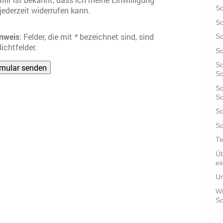
S
jederzeit widerrufen kann.
Sc
nweis
: Felder, die mit
*
bezeichnet sind, sind
Sc
lichtfelder.
Sc
Sc
S
Sc
Sc
Sc
So
Ti
Üb
ei
Un
Wi
Sc