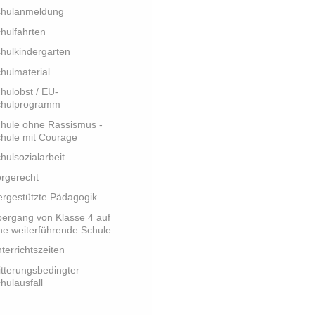
chulanmeldung
hulfahrten
hulkindergarten
hulmaterial
hulobst / EU-
chulprogramm
hule ohne Rassismus -
hule mit Courage
hulsozialarbeit
rgerecht
ergestützte Pädagogik
ergang von Klasse 4 auf
ne weiterführende Schule
terrichtszeiten
tterungsbedingter
hulausfall