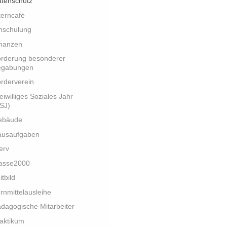
tenschutz
terncafè
nschulung
nanzen
rderung besonderer
egabungen
rderverein
eiwilliges Soziales Jahr
SJ)
ebäude
ausaufgaben
erv
lasse2000
itbild
rnmittelausleihe
dagogische Mitarbeiter
aktikum